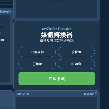
除廣告
！
ezyZip Pro Exclusive
媒體轉換器
媒
桌面
轉換及壓縮音訊與視訊
無限制
快速
離線
加密
立即下載
廣告合作
移除廣告