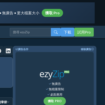
• 無廣告 • 更大檔案大小
獲取 Pro
下載
試用Pro
廣告合作
移除廣告
無廣告
無檔案限制
桌面應用
獲取 PRO
到章節