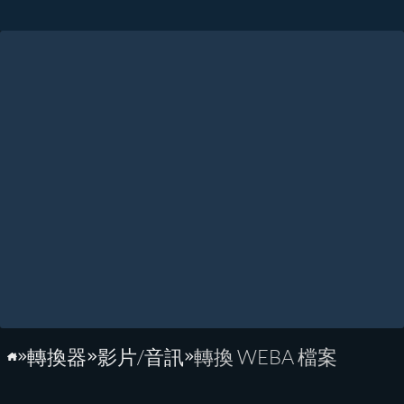
轉換器
影片/音訊
轉換 WEBA 檔案
首頁