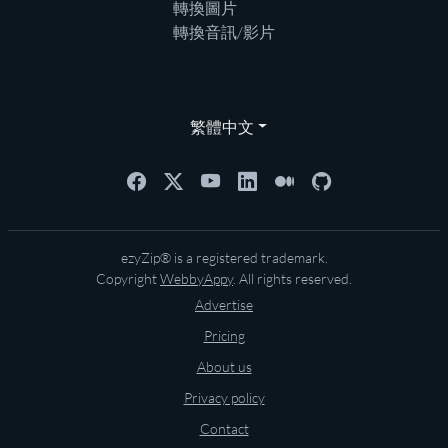
轉換圖片
轉換音訊/影片
繁體中文
ezyZip® is a registered trademark.
Copyright
WebbyAppy
. All rights reserved.
Advertise
Pricing
About us
Privacy policy
Contact