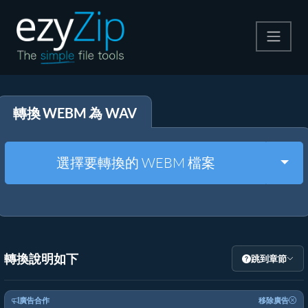
壓縮
轉換 WEBM 為 WAV
解壓縮
轉換器
Togg
選擇要轉換的 WEBM 檔案
其他工具
轉換說明如下
跳到章節
廣告合作
移除廣告