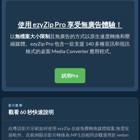
使用 ezyZip Pro 享受無廣告體驗！
以
無檔案大小限制
且無廣告的方式以原生速度轉換和壓
縮媒體。ezyZip Pro 包含一款支援 140 多種音訊和視訊
格式的桌面 Media Converter 應用程式。
試用Pro
影片教學
觀看 60 秒快速說明
如何在線上免費轉換 webm 檔案
此粵語影片示範如何使用 ezyZip 在線免費轉換媒體檔案,無需安
裝軟件。此範例顯示影片轉換為 MP3,但相同步驟適用於 webm