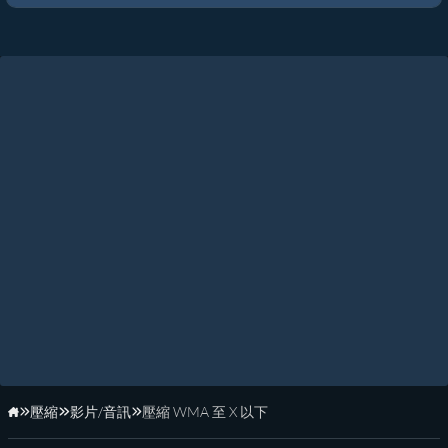
壓縮
影片/音訊
壓縮 WMA 至 X 以下
首頁