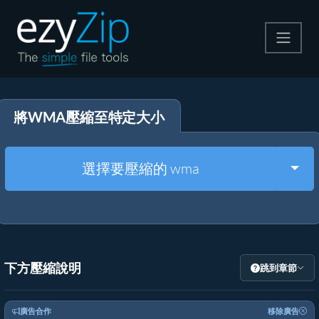
壓縮
將WMA壓縮至特定大小
解壓縮
轉換器
Togg
選擇要壓縮的 wma
其他工具
下方壓縮說明
跳到章節
廣告合作
移除廣告