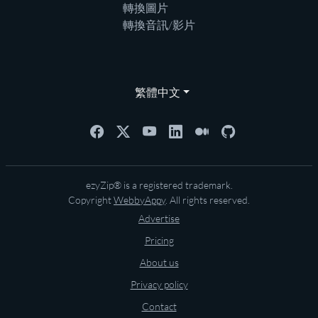
轉換圖片
轉換音訊/影片
繁體中文
ezyZip® is a registered trademark.
Copyright
WebbyAppy
. All rights reserved.
Advertise
Pricing
About us
Privacy policy
Contact