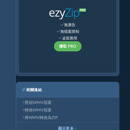
無廣告
無檔案限制
桌面應用
獲取 PRO
相關連結
壓縮WMV檔案
轉換WMV檔案
將WMV轉換為ZIP
顯示更多