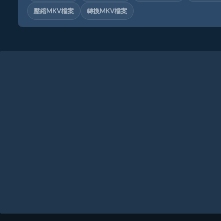
壓縮MKV檔案
轉換MKV檔案