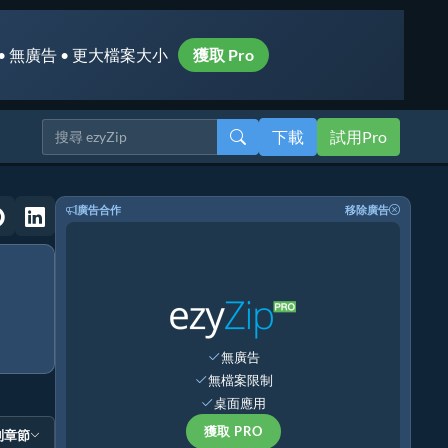
• 無廣告 • 更大檔案大小
獲取 Pro
下載
試用Pro
廣告合作
移除廣告
無廣告
無檔案限制
桌面應用
獲取 PRO
到章節