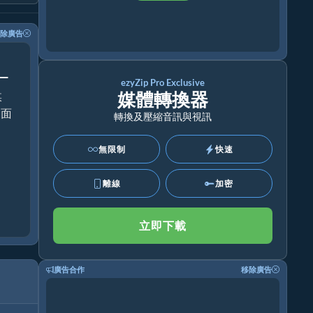
除廣告
！
ezyZip Pro Exclusive
媒體轉換器
媒
桌面
轉換及壓縮音訊與視訊
無限制
快速
離線
加密
立即下載
廣告合作
移除廣告