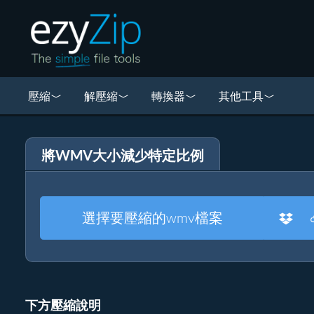
壓縮
解壓縮
轉換器
其他工具
將WMV大小減少特定比例
選擇要壓縮的wmv檔案
下方壓縮說明