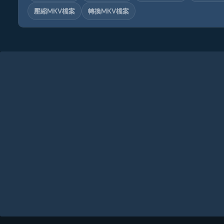
壓縮MKV檔案
轉換MKV檔案