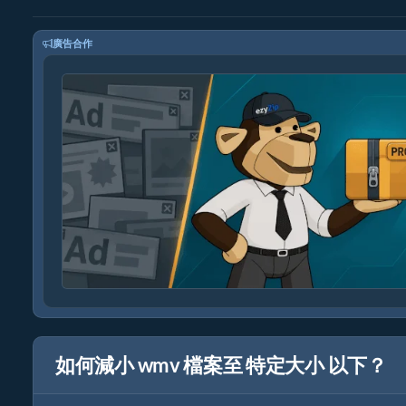
廣告合作
如何減小 wmv 檔案至 特定大小 以下？