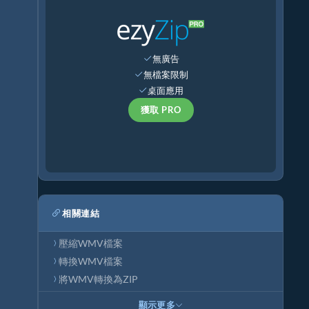
無廣告
無檔案限制
桌面應用
獲取 PRO
相關連結
壓縮WMV檔案
轉換WMV檔案
將WMV轉換為ZIP
顯示更多