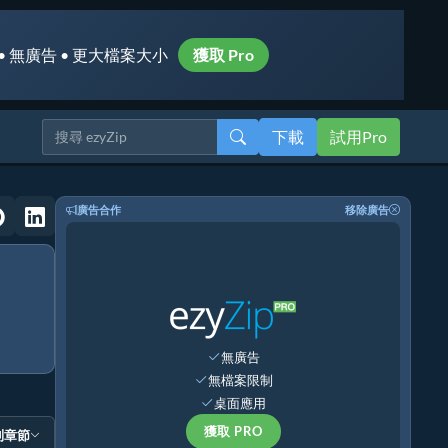
• 無廣告 • 更大檔案大小
獲取 Pro
下載
試用Pro
廣告合作
移除廣告
無廣告
無檔案限制
桌面應用
獲取 PRO
到章節