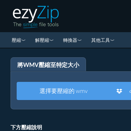
壓縮
解壓縮
轉換器
其他工具
將WMV壓縮至特定大小
選擇要壓縮的 wmv
下方壓縮說明