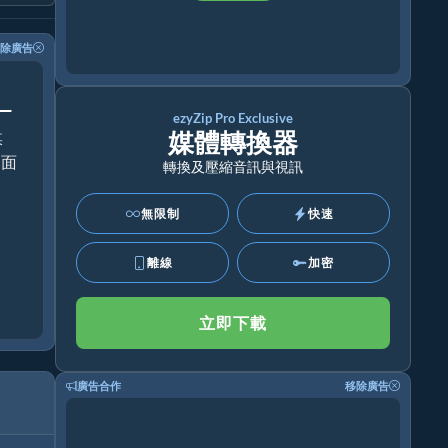
除廣告
！
ezyZip Pro Exclusive
媒體轉換器
媒
桌面
轉換及壓縮音訊與視訊
無限制
快速
離線
加密
立即下載
廣告合作
移除廣告