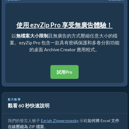
使用 ezyZip Pro 享受無廣告體驗！
以
無檔案大小限制
且無廣告的方式壓縮任意大小的檔
案。ezyZip Pro 包含一款具有密碼保護和多卷分割功能
的桌面 Archive Creator 應用程式。
試用Pro
影片教學
觀看 60 秒快速說明
如何在線將 XLS 轉換為 ZIP（簡易指南）
我們的發言人猴子
Ezriah Zippernowsky
示範
如何將 Excel 文件
在線壓縮為 ZIP 檔案
。