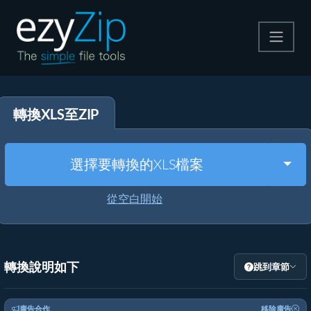
壓縮
轉換XLS至ZIP
解壓縮
轉換器
Togg
選擇要轉換的XLS檔案
其他工具
從空白開始
轉換說明如下
跳到章節
廣告合作
移除廣告