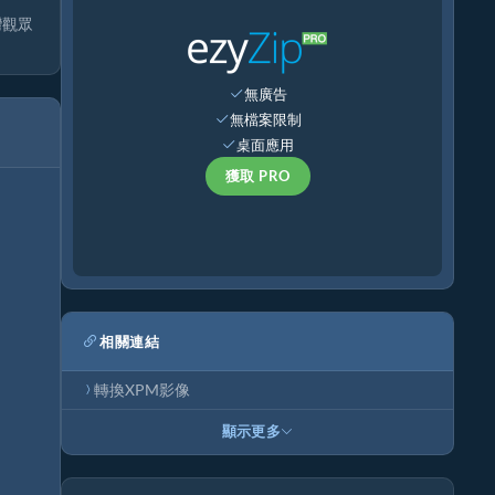
灣觀眾
無廣告
無檔案限制
桌面應用
獲取 PRO
相關連結
轉換XPM影像
顯示更多