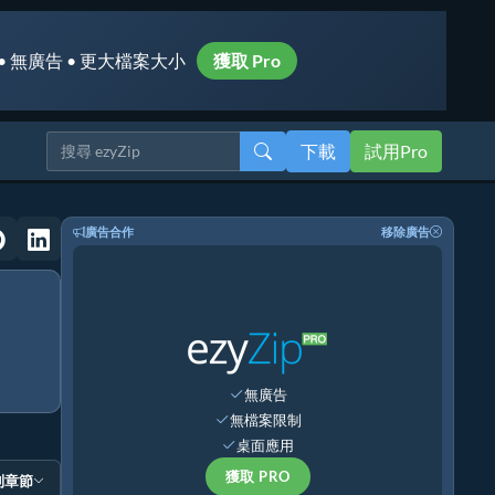
• 無廣告 • 更大檔案大小
獲取 Pro
下載
試用Pro
廣告合作
移除廣告
無廣告
無檔案限制
桌面應用
獲取 PRO
到章節