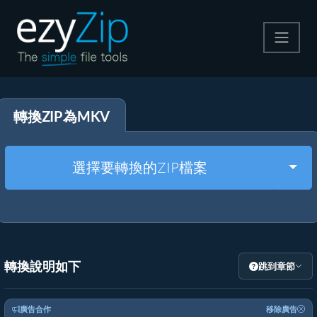
壓縮
轉換ZIP為MKV
解壓縮
轉換器
Togg
選擇要轉換的ZIP檔案
其他工具
轉換說明如下
跳到章節
廣告合作
移除廣告