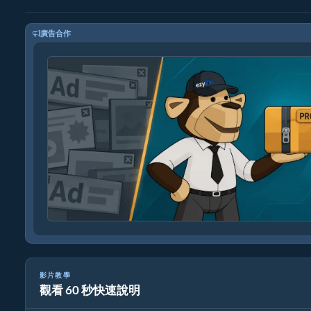
廣告合作
影片教學
觀看 60 秒快速說明
如何轉換 zip 檔案 | 簡易教學