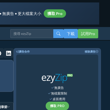
• 無廣告 • 更大檔案大小
獲取 Pro
下載
試用Pro
廣告合作
移除廣告
無廣告
無檔案限制
桌面應用
獲取 PRO
到章節