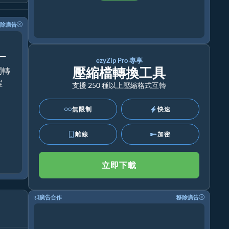
除廣告
！
ezyZip Pro 專享
壓縮檔轉換工具
間轉
程
支援 250 種以上壓縮格式互轉
無限制
快速
離線
加密
立即下載
廣告合作
移除廣告