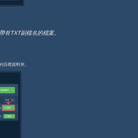
帶有TXT副檔名的檔案。
的目標資料夾。