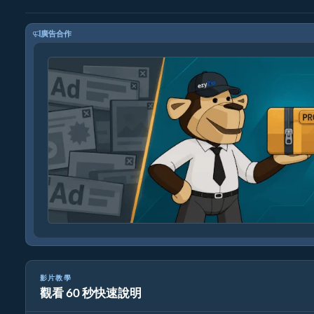
廣告合作
影片教學
觀看 60 秒快速說明
如何使用 ezyZip 線上解壓縮檔案（免費，無需安裝）