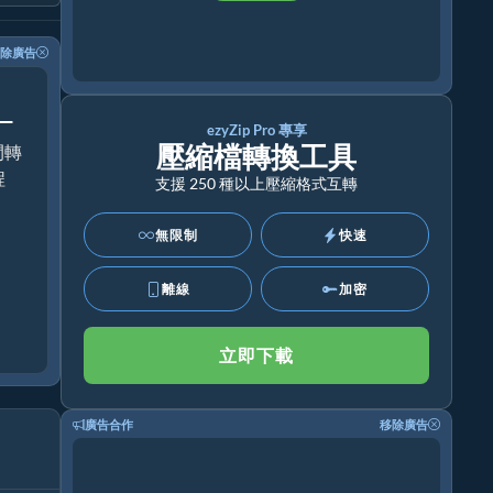
除廣告
！
ezyZip Pro 專享
壓縮檔轉換工具
間轉
程
支援 250 種以上壓縮格式互轉
無限制
快速
離線
加密
立即下載
廣告合作
移除廣告