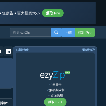
• 無廣告 • 更大檔案大小
獲取 Pro
下載
試用Pro
廣告合作
移除廣告
無廣告
無檔案限制
桌面應用
獲取 PRO
到章節