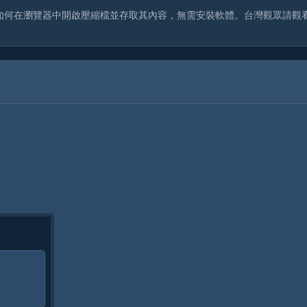
示範如何在瀏覽器中開啟壓縮檔並存取其內容，無需安裝軟體。台灣觀眾請觀