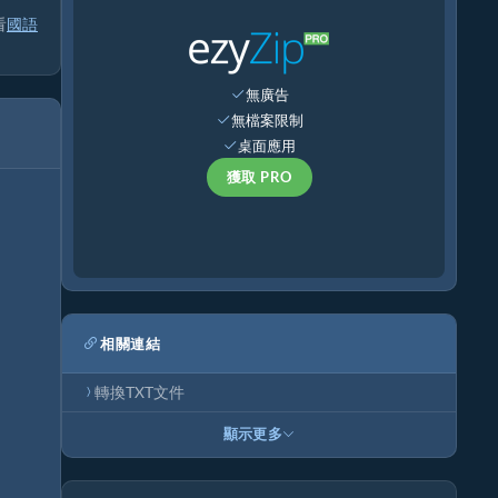
看
國語
無廣告
無檔案限制
桌面應用
獲取 PRO
相關連結
轉換TXT文件
顯示更多