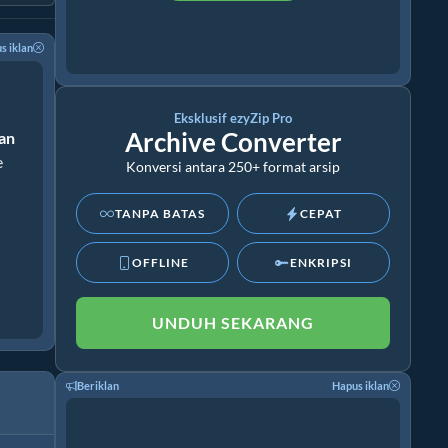
s iklan
Eksklusif ezyZip Pro
Archive Converter
ran
e
Konversi antara 250+ format arsip
TANPA BATAS
CEPAT
OFFLINE
ENKRIPSI
UNDUH SEKARANG
Beriklan
Hapus iklan