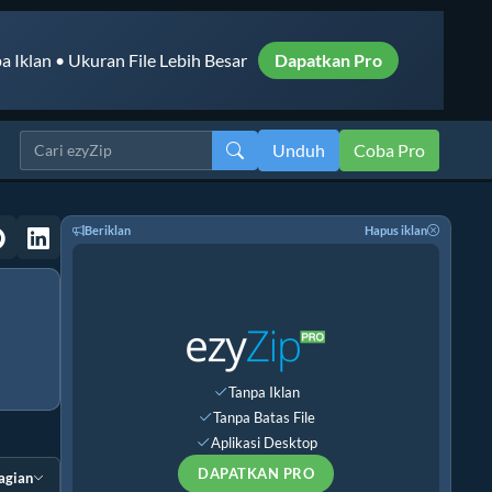
a Iklan • Ukuran File Lebih Besar
Dapatkan Pro
Unduh
Coba Pro
Beriklan
Hapus iklan
Tanpa Iklan
Tanpa Batas File
Aplikasi Desktop
DAPATKAN PRO
agian