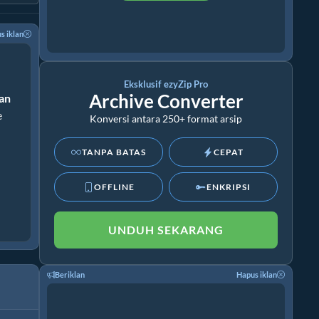
s iklan
Eksklusif ezyZip Pro
Archive Converter
ran
e
Konversi antara 250+ format arsip
TANPA BATAS
CEPAT
OFFLINE
ENKRIPSI
UNDUH SEKARANG
Beriklan
Hapus iklan