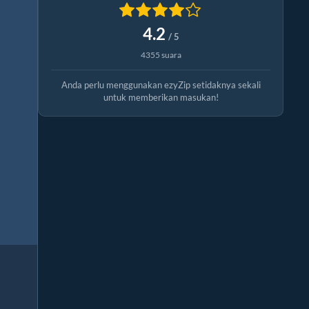
4.2
/ 5
4355 suara
Anda perlu menggunakan ezyZip setidaknya sekali
untuk memberikan masukan!