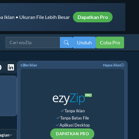
a Iklan • Ukuran File Lebih Besar
Dapatkan Pro
Unduh
Coba Pro
Beriklan
Hapus iklan
Tanpa Iklan
Tanpa Batas File
Aplikasi Desktop
DAPATKAN PRO
agian