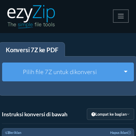
Kompres
Konversi 7Z ke PDF
Ekstrak
Konverter
Togg
Pilih file 7Z untuk dikonversi
Alat Lainnya
Instruksi konversi di bawah
Lompat ke bagian
Beriklan
Hapus iklan