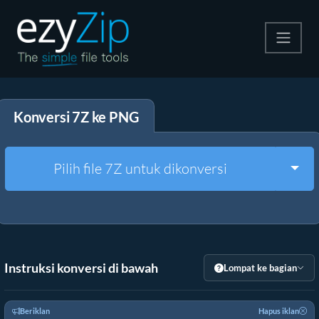
Kompres
Konversi 7Z ke PNG
Ekstrak
Konverter
Togg
Pilih file 7Z untuk dikonversi
Alat Lainnya
Instruksi konversi di bawah
Lompat ke bagian
Beriklan
Hapus iklan