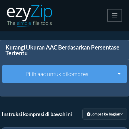
Kompres
Kurangi Ukuran AAC Berdasarkan Persentase
Ekstrak
Tertentu
Konverter
Togg
Pilih aac untuk dikompres
Alat Lainnya
Instruksi kompresi di bawah ini
Lompat ke bagian