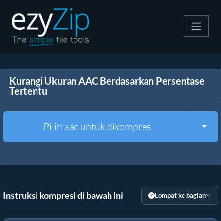
Kompres
Kurangi Ukuran AAC Berdasarkan Persentase
Ekstrak
Tertentu
Konverter
Togg
Pilih aac untuk dikompres
Alat Lainnya
Instruksi kompresi di bawah ini
Lompat ke bagian