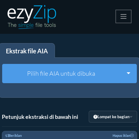
Kompres
Ekstrak file AIA
Ekstrak
Konverter
Togg
Pilih file AIA untuk dibuka
Alat Lainnya
Petunjuk ekstraksi di bawah ini
Lompat ke bagian
Beriklan
Hapus iklan