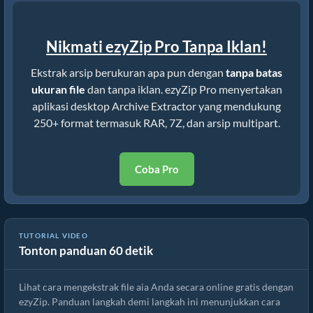
Nikmati ezyZip Pro Tanpa Iklan!
Ekstrak arsip berukuran apa pun dengan
tanpa batas
ukuran file
dan tanpa iklan. ezyZip Pro menyertakan
aplikasi desktop Archive Extractor yang mendukung
250+ format termasuk RAR, 7Z, dan arsip multipart.
Coba Pro
Cara Mengekstrak File aia secara Online dengan ezyZip (Gratis,
TUTORIAL VIDEO
Tonton panduan 60 detik
Tanpa Instalasi)
Lihat cara mengekstrak file aia Anda secara online gratis dengan
ezyZip. Panduan langkah demi langkah ini menunjukkan cara