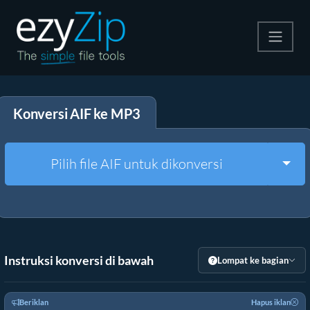
Kompres
Konversi AIF ke MP3
Ekstrak
Konverter
Togg
Pilih file AIF untuk dikonversi
Alat Lainnya
Instruksi konversi di bawah
Lompat ke bagian
Beriklan
Hapus iklan