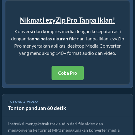
Nikmati ezyZip Pro Tanpa Iklan!
Konversi dan kompres media dengan kecepatan asli
dengan
tanpa batas ukuran file
dan tanpa iklan. ezyZip
Pro menyertakan aplikasi desktop Media Converter
yang mendukung 140+ format audio dan video.
Coba Pro
TUTORIAL VIDEO
Tonton panduan 60 detik
Cara Mengonversi File aif Online Gratis
Instruksi mengekstrak trek audio dari file video dan
mengonversi ke format MP3 menggunakan konverter media