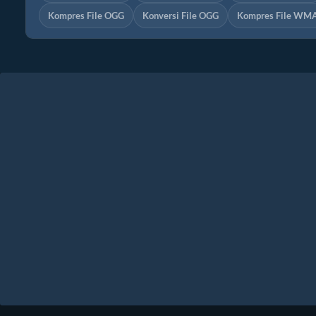
Kompres File OGG
Konversi File OGG
Kompres File WM