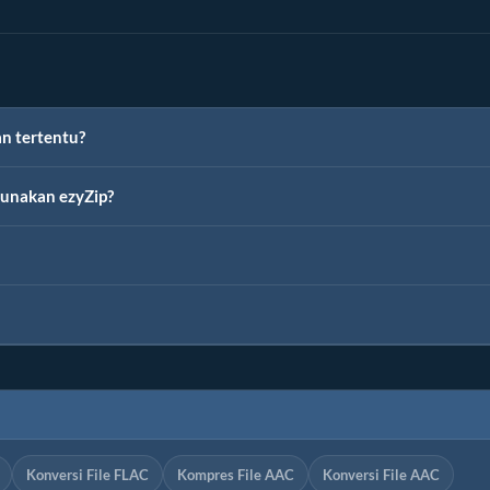
n tertentu?
unakan ezyZip?
Konversi File FLAC
Kompres File AAC
Konversi File AAC