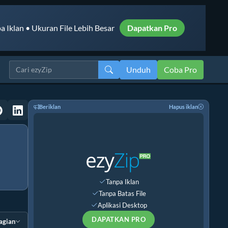
a Iklan • Ukuran File Lebih Besar
Dapatkan Pro
Unduh
Coba Pro
Beriklan
Hapus iklan
Tanpa Iklan
Tanpa Batas File
Aplikasi Desktop
DAPATKAN PRO
agian