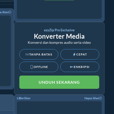
s iklan
ezyZip Pro Exclusive
Konverter Media
Konversi dan kompres audio serta video
TANPA BATAS
CEPAT
OFFLINE
ENKRIPSI
UNDUH SEKARANG
Beriklan
Hapus iklan