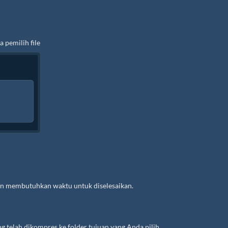
 pemilih file
an membutuhkan waktu untuk diselesaikan.
g telah dikompres ke folder tujuan yang Anda pilih.