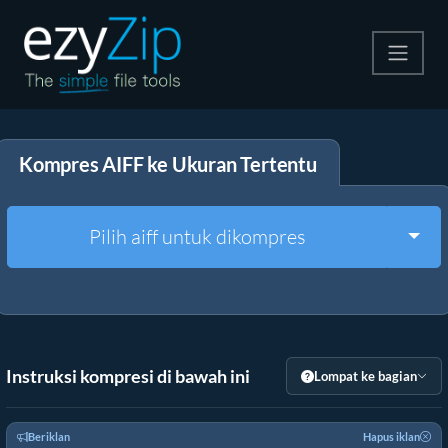
Kompres
Kompres AIFF ke Ukuran Tertentu
Ekstrak
Konverter
Togg
Pilih aiff untuk dikompres
Alat Lainnya
Instruksi kompresi di bawah ini
Lompat ke bagian
Beriklan
Hapus iklan