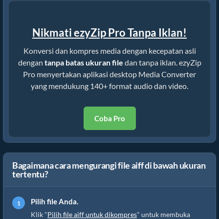
Nikmati ezyZip Pro Tanpa Iklan!
Konversi dan kompres media dengan kecepatan asli
dengan
tanpa batas ukuran file
dan tanpa iklan. ezyZip
Pro menyertakan aplikasi desktop Media Converter
yang mendukung 140+ format audio dan video.
Coba Pro
Bagaimana cara mengurangi file aiff di bawah ukuran
tertentu?
Pilih file Anda.
Klik "
Pilih file aiff untuk dikompres
" untuk membuka