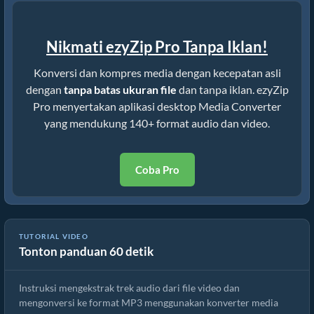
Nikmati ezyZip Pro Tanpa Iklan!
Konversi dan kompres media dengan kecepatan asli
dengan
tanpa batas ukuran file
dan tanpa iklan. ezyZip
Pro menyertakan aplikasi desktop Media Converter
yang mendukung 140+ format audio dan video.
Coba Pro
TUTORIAL VIDEO
Tonton panduan 60 detik
Cara Mengonversi File aptx Online Gratis
Instruksi mengekstrak trek audio dari file video dan
mengonversi ke format MP3 menggunakan konverter media