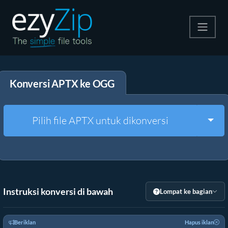
Kompres
Konversi APTX ke OGG
Ekstrak
Konverter
Togg
Pilih file APTX untuk dikonversi
Alat Lainnya
Instruksi konversi di bawah
Lompat ke bagian
Beriklan
Hapus iklan