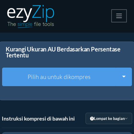
Kompres
Kurangi Ukuran AU Berdasarkan Persentase
Ekstrak
Tertentu
Konverter
Togg
Pilih au untuk dikompres
Alat Lainnya
Instruksi kompresi di bawah ini
Lompat ke bagian