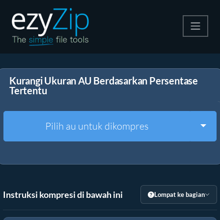
Kompres
Kurangi Ukuran AU Berdasarkan Persentase
Ekstrak
Tertentu
Konverter
Togg
Pilih au untuk dikompres
Alat Lainnya
Instruksi kompresi di bawah ini
Lompat ke bagian