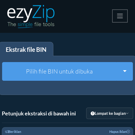
Kompres
Ekstrak file BIN
Ekstrak
Konverter
Togg
Pilih file BIN untuk dibuka
Alat Lainnya
Petunjuk ekstraksi di bawah ini
Lompat ke bagian
Beriklan
Hapus iklan