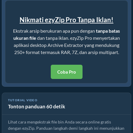
Nikmati ezyZip Pro Tanpa Iklan!
Ekstrak arsip berukuran apa pun dengan
tanpa batas
ukuran file
dan tanpa iklan. ezyZip Pro menyertakan
aplikasi desktop Archive Extractor yang mendukung
250+ format termasuk RAR, 7Z, dan arsip multipart.
Coba Pro
Cara Mengekstrak File bin secara Online dengan ezyZip (Gratis,
TUTORIAL VIDEO
Tonton panduan 60 detik
Tanpa Instalasi)
Lihat cara mengekstrak file bin Anda secara online gratis
dengan ezyZip. Panduan langkah demi langkah ini menunjukkan