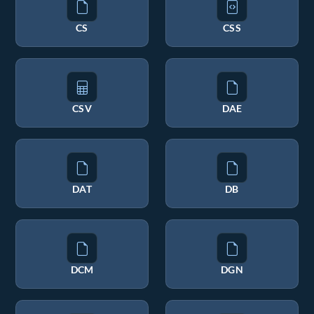
CS
CSS
CSV
DAE
DAT
DB
DCM
DGN