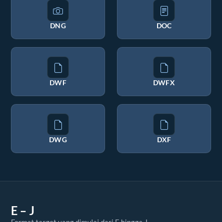
DNG
DOC
DWF
DWFX
DWG
DXF
E – J