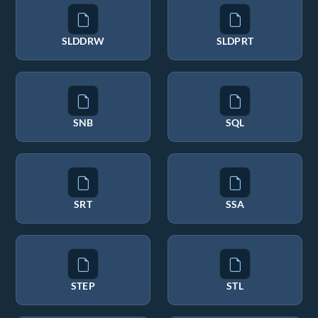
SLDDRW
SLDPRT
SNB
SQL
SRT
SSA
STEP
STL