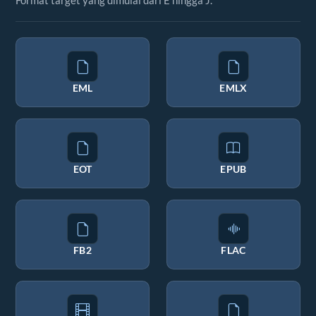
Format target yang dimulai dari E hingga J.
EML
EMLX
EOT
EPUB
FB2
FLAC