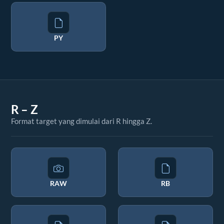
PY
R – Z
Format target yang dimulai dari R hingga Z.
RAW
RB