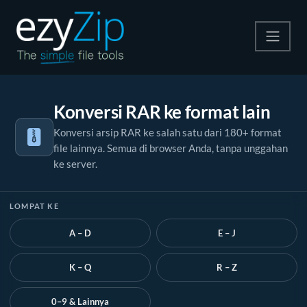
Kompres
Konversi RAR ke format lain
Ekstrak
Konversi arsip RAR ke salah satu dari 180+ format
file lainnya. Semua di browser Anda, tanpa unggahan
Konverter
ke server.
Alat Lainnya
LOMPAT KE
A – D
E – J
K – Q
R – Z
0–9 & Lainnya