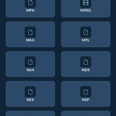
MPA
MPEG
MSG
MTL
N64
NDS
NES
NSP