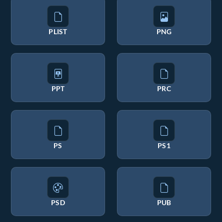
PLIST
PNG
PPT
PRC
PS
PS1
PSD
PUB