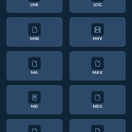
LNK
LOG
M4B
M4V
MA
MAX
MD
MD5