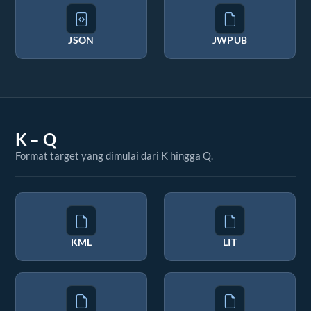
JSON
JWPUB
K – Q
Format target yang dimulai dari K hingga Q.
KML
LIT