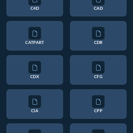
C4D
CAD
CATPART
CDR
CDX
CFG
CIA
CPP