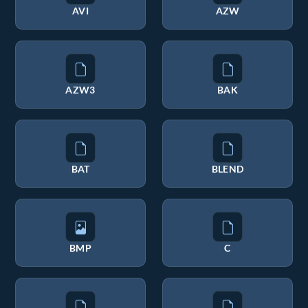
AVI
AZW
AZW3
BAK
BAT
BLEND
BMP
C