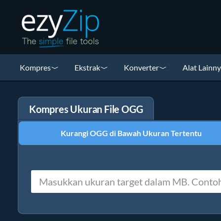
Kompres
Ekstrak
Konverter
Alat Lainn
Kompres Ukuran File OGG
Kurangi OGG di Bawah Ukuran Tertentu