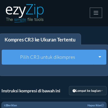
Kompres
Kompres CR3 ke Ukuran Tertentu
Ekstrak
Konverter
Togg
Pilih CR3 untuk dikompres
Alat Lainnya
Instruksi kompresi di bawah ini
Lompat ke bagian
Beriklan
Hapus iklan