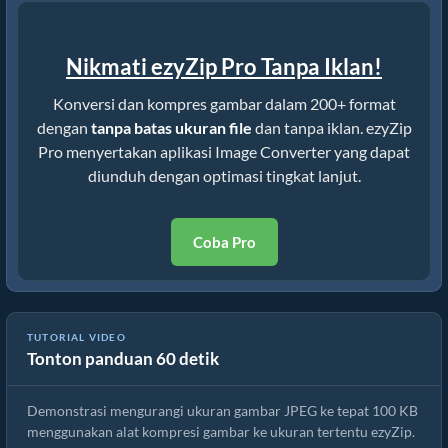
Nikmati ezyZip Pro Tanpa Iklan!
Konversi dan kompres gambar dalam 200+ format
dengan
tanpa batas ukuran file
dan tanpa iklan. ezyZip
Pro menyertakan aplikasi Image Converter yang dapat
diunduh dengan optimasi tingkat lanjut.
Coba Pro
TUTORIAL VIDEO
Tonton panduan 60 detik
Cara Mengompres cr3 ke Ukuran Tertentu
Demonstrasi mengurangi ukuran gambar JPEG ke tepat 100 KB
menggunakan alat kompresi gambar ke ukuran tertentu ezyZip.