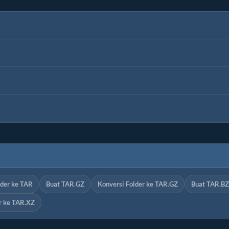
lder ke TAR
Buat TAR.GZ
Konversi Folder ke TAR.GZ
Buat TAR.B
r ke TAR.XZ