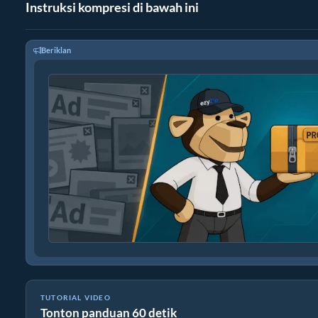
Instruksi kompresi di bawah ini
Beriklan
TUTORIAL VIDEO
Tonton panduan 60 detik
Cara Membuat Arsip sfx secara Online dengan ezyZip (Gratis, Ta