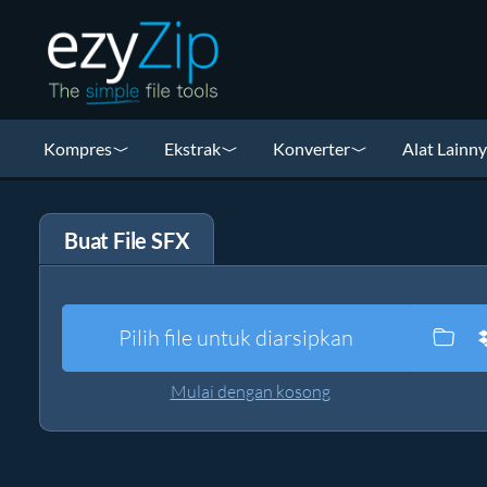
Kompres
Ekstrak
Konverter
Alat Lainn
Buat File SFX
Pilih file untuk diarsipkan
Mulai dengan kosong