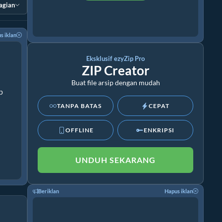
agian
s iklan
Eksklusif ezyZip Pro
ZIP Creator
Buat file arsip dengan mudah
p
TANPA BATAS
CEPAT
OFFLINE
ENKRIPSI
UNDUH SEKARANG
Beriklan
Hapus iklan