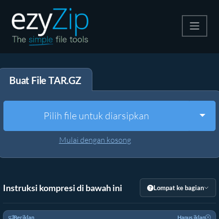
Kompres
Buat File TAR.GZ
Ekstrak
Konverter
Togg
Pilih file untuk diarsipkan
Alat Lainnya
Mulai dengan kosong
Instruksi kompresi di bawah ini
Lompat ke bagian
Beriklan
Hapus iklan