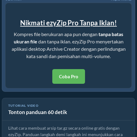
Nikmati ezyZip Pro Tanpa Iklan!
Kompres file berukuran apa pun dengan
tanpa batas
ukuran file
dan tanpa iklan. ezyZip Pro menyertakan
aplikasi desktop Archive Creator dengan perlindungan
kata sandi dan pemisahan multi-volume.
Coba Pro
Cara Membuat Arsip tar.gz secara Online dengan ezyZip (Gratis,
TUTORIAL VIDEO
Tonton panduan 60 detik
Tanpa Instalasi)
Lihat cara membuat arsip tar.gz secara online gratis dengan
ezyZip. Panduan langkah demi langkah ini menunjukkan cara