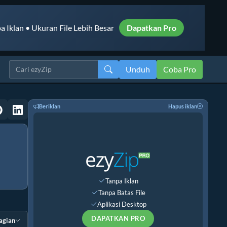
a Iklan • Ukuran File Lebih Besar
Dapatkan Pro
Unduh
Coba Pro
Beriklan
Hapus iklan
Tanpa Iklan
Tanpa Batas File
Aplikasi Desktop
DAPATKAN PRO
agian