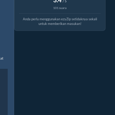
/ 5
101 suara
Anda perlu menggunakan ezyZip setidaknya sekali
untuk memberikan masukan!
hat