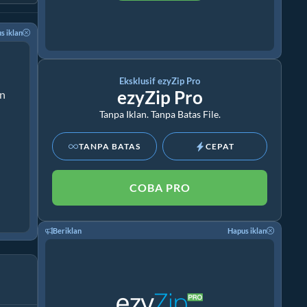
s iklan
Eksklusif ezyZip Pro
ezyZip Pro
an
Tanpa Iklan. Tanpa Batas File.
TANPA BATAS
CEPAT
COBA PRO
Beriklan
Hapus iklan