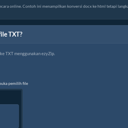
ara online. Contoh ini menampilkan konversi docx ke html tetapi langk
ile TXT?
 ke TXT menggunakan ezyZip.
uka pemilih file