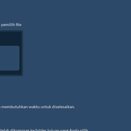
pemilih file
n membutuhkan waktu untuk diselesaikan.
telah dikompres ke folder tujuan yang Anda pilih.