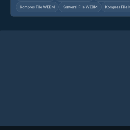
Kompres File WEBM
Konversi File WEBM
Kompres File