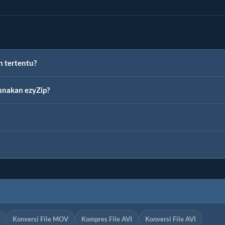
n tertentu?
unakan ezyZip?
Konversi File MOV
Kompres File AVI
Konversi File AVI