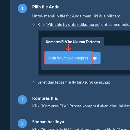
Pilih file Anda.
Untuk memilih file flv, Anda memiliki dua pilihan:
Klik "
Pilih file flv untuk dikompres
" untuk membuka 
Seret dan lepas file flv langsung ke ezyZip
Kompres file.
Klik "Kompres FLV". Proses kompresi akan dimulai da
Simpan hasilnya.
Klik "Simpan File FLV" untuk menyimpan file FLV yang 