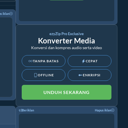
s iklan
ezyZip Pro Exclusive
Konverter Media
Konversi dan kompres audio serta video
TANPA BATAS
CEPAT
OFFLINE
ENKRIPSI
UNDUH SEKARANG
Beriklan
Hapus iklan