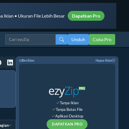
a Iklan • Ukuran File Lebih Besar
Dapatkan Pro
Unduh
Coba Pro
Beriklan
Hapus iklan
Tanpa Iklan
Tanpa Batas File
Aplikasi Desktop
DAPATKAN PRO
agian