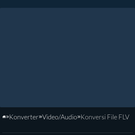
Konverter
Video/Audio
Konversi File FLV
Beranda