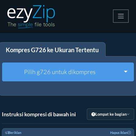
Kompres
Kompres G726 ke Ukuran Tertentu
Ekstrak
Konverter
Togg
Pilih g726 untuk dikompres
Alat Lainnya
Instruksi kompresi di bawah ini
Lompat ke bagian
Beriklan
Hapus iklan