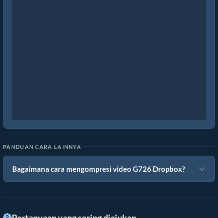
PANDUAN CARA LAINNYA
Bagaimana cara mengompresi video G726 Dropbox?
Pertanyaan yang sering diajukan