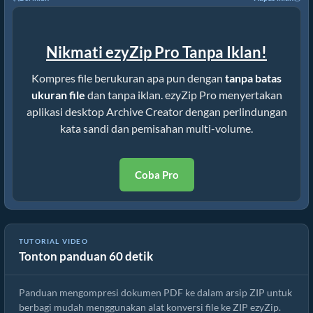
Nikmati ezyZip Pro Tanpa Iklan!
Kompres file berukuran apa pun dengan
tanpa batas
ukuran file
dan tanpa iklan. ezyZip Pro menyertakan
aplikasi desktop Archive Creator dengan perlindungan
kata sandi dan pemisahan multi-volume.
Coba Pro
TUTORIAL VIDEO
Tonton panduan 60 detik
Konversi ico ke Format ZIP | Online Gratis
Panduan mengompresi dokumen PDF ke dalam arsip ZIP untuk
berbagi mudah menggunakan alat konversi file ke ZIP ezyZip.