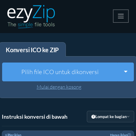
Kompres
Konversi ICO ke ZIP
Ekstrak
Konverter
Togg
Pilih file ICO untuk dikonversi
Alat Lainnya
Mulai dengan kosong
Instruksi konversi di bawah
Lompat ke bagian
Beriklan
Hapus iklan