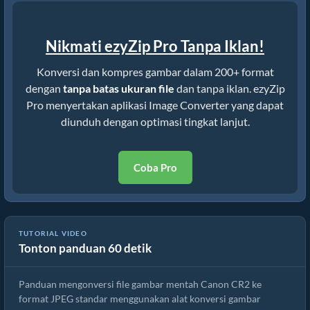
Nikmati ezyZip Pro Tanpa Iklan!
Konversi dan kompres gambar dalam 200+ format
dengan
tanpa batas ukuran file
dan tanpa iklan. ezyZip
Pro menyertakan aplikasi Image Converter yang dapat
diunduh dengan optimasi tingkat lanjut.
Coba Pro
TUTORIAL VIDEO
Tonton panduan 60 detik
Cara Mengonversi Gambar jng Online Gratis
Panduan mengonversi file gambar mentah Canon CR2 ke
format JPEG standar menggunakan alat konversi gambar