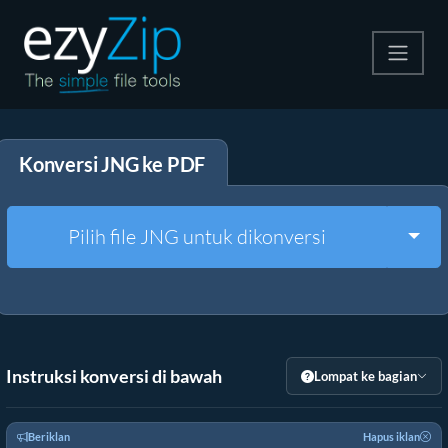
Kompres
Konversi JNG ke PDF
Ekstrak
Konverter
Togg
Pilih file JNG untuk dikonversi
Alat Lainnya
Instruksi konversi di bawah
Lompat ke bagian
Beriklan
Hapus iklan