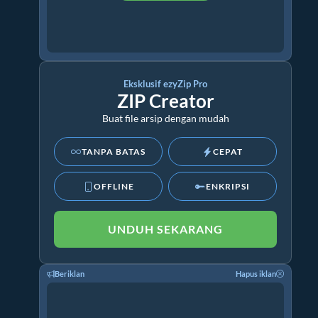
Eksklusif ezyZip Pro
ZIP Creator
Buat file arsip dengan mudah
TANPA BATAS
CEPAT
OFFLINE
ENKRIPSI
UNDUH SEKARANG
Beriklan
Hapus iklan