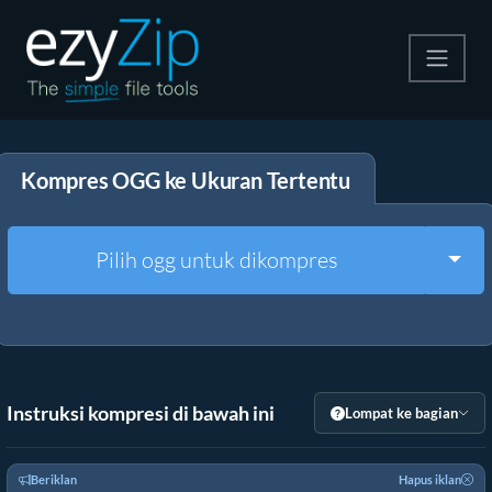
Kompres
Kompres OGG ke Ukuran Tertentu
Ekstrak
Konverter
Togg
Pilih ogg untuk dikompres
Alat Lainnya
Instruksi kompresi di bawah ini
Lompat ke bagian
Beriklan
Hapus iklan