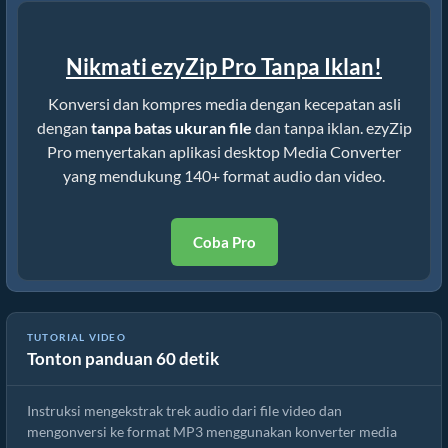
Nikmati ezyZip Pro Tanpa Iklan!
Konversi dan kompres media dengan kecepatan asli
dengan
tanpa batas ukuran file
dan tanpa iklan. ezyZip
Pro menyertakan aplikasi desktop Media Converter
yang mendukung 140+ format audio dan video.
Coba Pro
TUTORIAL VIDEO
Tonton panduan 60 detik
Cara Mengonversi File ogm Online Gratis
Instruksi mengekstrak trek audio dari file video dan
mengonversi ke format MP3 menggunakan konverter media