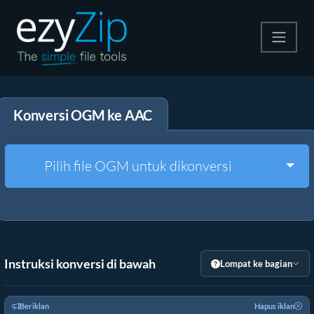
Kompres
Konversi OGM ke AAC
Ekstrak
Konverter
Togg
Pilih file OGM untuk dikonversi
Alat Lainnya
Instruksi konversi di bawah
Lompat ke bagian
Beriklan
Hapus iklan