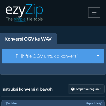
Kompres
Konversi OGV ke WAV
Ekstrak
Konverter
Togg
Pilih file OGV untuk dikonversi
Alat Lainnya
Instruksi konversi di bawah
Lompat ke bagian
Beriklan
Hapus iklan