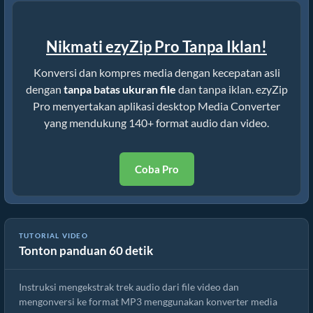
Nikmati ezyZip Pro Tanpa Iklan!
Konversi dan kompres media dengan kecepatan asli
dengan
tanpa batas ukuran file
dan tanpa iklan. ezyZip
Pro menyertakan aplikasi desktop Media Converter
yang mendukung 140+ format audio dan video.
Coba Pro
TUTORIAL VIDEO
Tonton panduan 60 detik
Cara Mengonversi File ogv Online Gratis
Instruksi mengekstrak trek audio dari file video dan
mengonversi ke format MP3 menggunakan konverter media