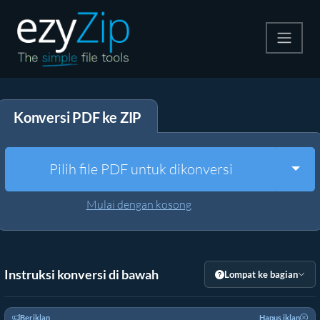
Kompres
Konversi PDF ke ZIP
Ekstrak
Konverter
Togg
Pilih file PDF untuk dikonversi
Alat Lainnya
Mulai dengan kosong
Instruksi konversi di bawah
Lompat ke bagian
Beriklan
Hapus iklan