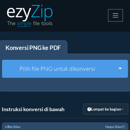
Kompres
Konversi PNG ke PDF
Ekstrak
Konverter
Togg
Pilih file PNG untuk dikonversi
Alat Lainnya
Instruksi konversi di bawah
Lompat ke bagian
Beriklan
Hapus iklan