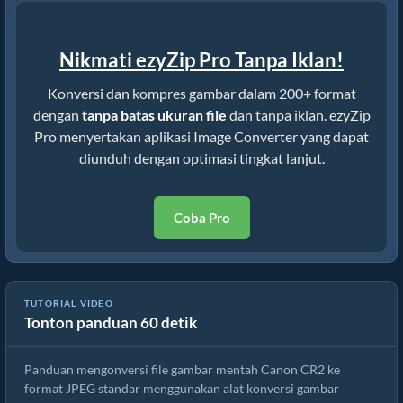
Nikmati ezyZip Pro Tanpa Iklan!
Konversi dan kompres gambar dalam 200+ format
dengan
tanpa batas ukuran file
dan tanpa iklan. ezyZip
Pro menyertakan aplikasi Image Converter yang dapat
diunduh dengan optimasi tingkat lanjut.
Coba Pro
TUTORIAL VIDEO
Tonton panduan 60 detik
Cara Mengonversi Gambar png Online Gratis
Panduan mengonversi file gambar mentah Canon CR2 ke
format JPEG standar menggunakan alat konversi gambar