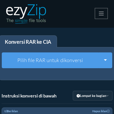
Kompres
Konversi RAR ke CIA
Ekstrak
Konverter
Togg
Pilih file RAR untuk dikonversi
Alat Lainnya
Instruksi konversi di bawah
Lompat ke bagian
Beriklan
Hapus iklan