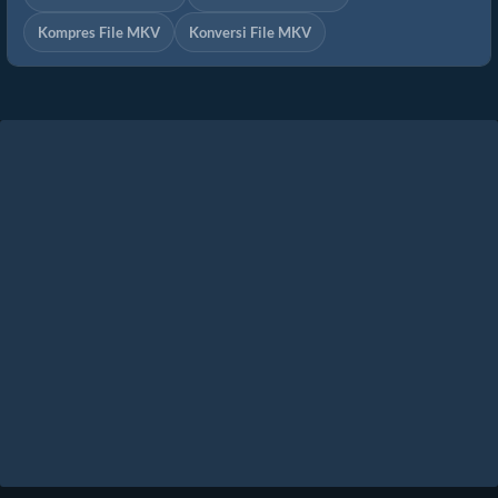
Kompres File MKV
Konversi File MKV