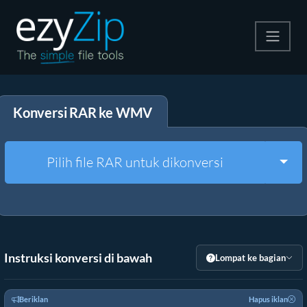
Kompres
Konversi RAR ke WMV
Ekstrak
Konverter
Togg
Pilih file RAR untuk dikonversi
Alat Lainnya
Instruksi konversi di bawah
Lompat ke bagian
Beriklan
Hapus iklan