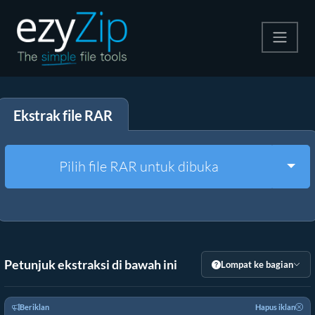
Kompres
Ekstrak file RAR
Ekstrak
Konverter
Togg
Pilih file RAR untuk dibuka
Alat Lainnya
Petunjuk ekstraksi di bawah ini
Lompat ke bagian
Beriklan
Hapus iklan