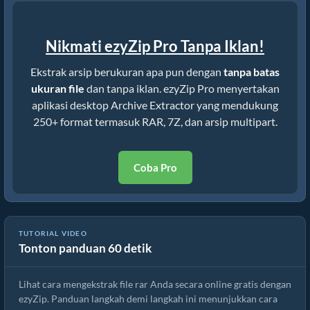
Nikmati ezyZip Pro Tanpa Iklan!
Ekstrak arsip berukuran apa pun dengan
tanpa batas
ukuran file
dan tanpa iklan. ezyZip Pro menyertakan
aplikasi desktop Archive Extractor yang mendukung
250+ format termasuk RAR, 7Z, dan arsip multipart.
Coba Pro
Cara Mengekstrak File rar secara Online dengan ezyZip (Gratis,
TUTORIAL VIDEO
Tonton panduan 60 detik
Tanpa Instalasi)
Lihat cara mengekstrak file rar Anda secara online gratis dengan
ezyZip. Panduan langkah demi langkah ini menunjukkan cara