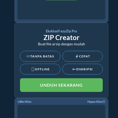
Eksklusif ezyZip Pro
ZIP Creator
Buat file arsip dengan mudah
TANPA BATAS
CEPAT
OFFLINE
ENKRIPSI
UNDUH SEKARANG
Beriklan
Hapus iklan