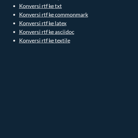
Konversi rtf ke txt
Konversi rtf ke commonmark
Konversi rtf ke latex
Konversi rtf ke asciidoc
Konversi rtf ke textile