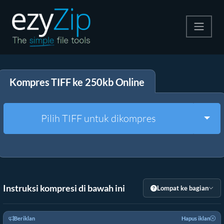
Kompres
Kompres TIFF ke 250kb Online
Ekstrak
Konverter
Togg
Pilih TIFF untuk dikompres
Alat Lainnya
Instruksi kompresi di bawah ini
Lompat ke bagian
Beriklan
Hapus iklan