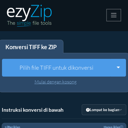
Kompres
Konversi TIFF ke ZIP
Ekstrak
Konverter
Togg
Pilih file TIFF untuk dikonversi
Alat Lainnya
Mulai dengan kosong
Instruksi konversi di bawah
Lompat ke bagian
Beriklan
Hapus iklan