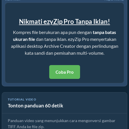
Nikmati ezyZip Pro Tanpa Iklan!
Kompres file berukuran apa pun dengan
tanpa batas
ukuran file
dan tanpa iklan. ezyZip Pro menyertakan
aplikasi desktop Archive Creator dengan perlindungan
kata sandi dan pemisahan multi-volume.
Coba Pro
Cara Mengonversi TIFF ke File ZIP Secara Online (Panduan
TUTORIAL VIDEO
Tonton panduan 60 detik
Sederhana)
Panduan video yang menunjukkan cara mengonversi gambar
TIFF Anda ke file zip.