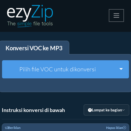
Kompres
Konversi VOC ke MP3
Ekstrak
Konverter
Togg
Pilih file VOC untuk dikonversi
Alat Lainnya
Instruksi konversi di bawah
Lompat ke bagian
Beriklan
Hapus iklan