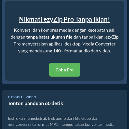
Nikmati ezyZip Pro Tanpa Iklan!
Konversi dan kompres media dengan kecepatan asli
dengan
tanpa batas ukuran file
dan tanpa iklan. ezyZip
Pro menyertakan aplikasi desktop Media Converter
yang mendukung 140+ format audio dan video.
Coba Pro
TUTORIAL VIDEO
Tonton panduan 60 detik
Cara Mengonversi File voc Online Gratis
Instruksi mengekstrak trek audio dari file video dan
mengonversi ke format MP3 menggunakan konverter media