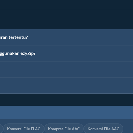
ran tertentu?
ggunakan ezyZip?
Konversi File FLAC
Kompres File AAC
Konversi File AAC