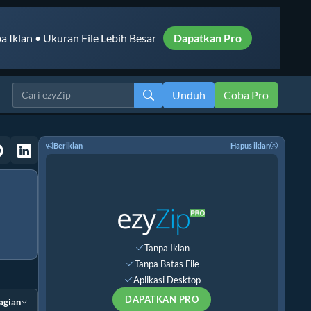
a Iklan • Ukuran File Lebih Besar
Dapatkan Pro
Unduh
Coba Pro
Beriklan
Hapus iklan
Tanpa Iklan
Tanpa Batas File
Aplikasi Desktop
DAPATKAN PRO
agian