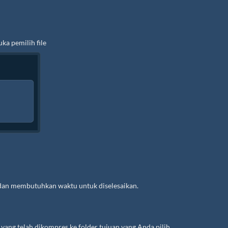
ka pemilih file
dan membutuhkan waktu untuk diselesaikan.
ng telah dikompres ke folder tujuan yang Anda pilih.