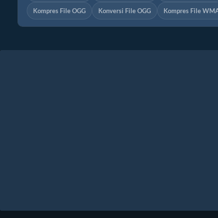
Kompres File OGG
Konversi File OGG
Kompres File WM