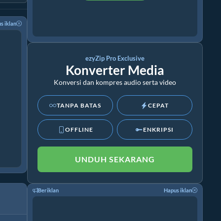
s iklan
ezyZip Pro Exclusive
Konverter Media
Konversi dan kompres audio serta video
TANPA BATAS
CEPAT
OFFLINE
ENKRIPSI
UNDUH SEKARANG
Beriklan
Hapus iklan